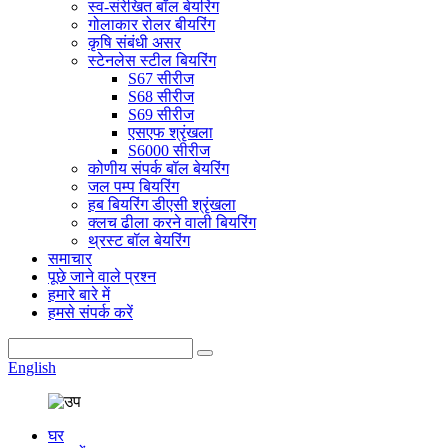
स्व-संरेखित बॉल बेयरिंग
गोलाकार रोलर बीयरिंग
कृषि संबंधी असर
स्टेनलेस स्टील बियरिंग
S67 सीरीज
S68 सीरीज
S69 सीरीज
एसएफ श्रृंखला
S6000 सीरीज
कोणीय संपर्क बॉल बेयरिंग
जल पम्प बियरिंग
हब बियरिंग डीएसी श्रृंखला
क्लच ढीला करने वाली बियरिंग
थ्रस्ट बॉल बेयरिंग
समाचार
पूछे जाने वाले प्रश्न
हमारे बारे में
हमसे संपर्क करें
English
घर