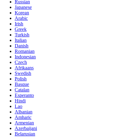
Russian
Japanese
Korean
Arabic
Irish
Greek
Turkish
Italian
Danish
Romanian
Indonesian
Czech
Afrikaans
Swedish
Polish
Basque
Catalan
Esperanto
Hindi
Lao
Albanian
Amharic
Armenian
Azerbaijani
Belarusian