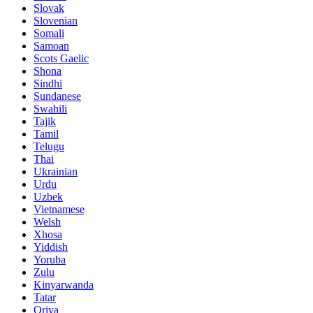
Slovak
Slovenian
Somali
Samoan
Scots Gaelic
Shona
Sindhi
Sundanese
Swahili
Tajik
Tamil
Telugu
Thai
Ukrainian
Urdu
Uzbek
Vietnamese
Welsh
Xhosa
Yiddish
Yoruba
Zulu
Kinyarwanda
Tatar
Oriya