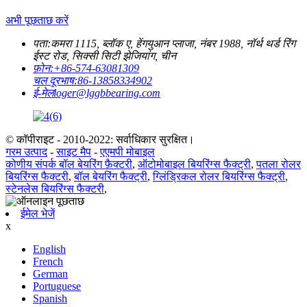
अभी पूछताछ करें
पता:
कमरा 1115, ब्लॉक ए, हेंगयुआन प्लाजा, नंबर 1988, नॉर्थ थर्ड रिंग
ईस्ट रोड, सिक्सी सिटी झेजियांग, चीन
फ़ोन:
+86-574-63081309
चल दूरभाष:
86-13858334902
ई-मेल
loger@lggbbearing.com
© कॉपीराइट - 2010-2022: सर्वाधिकार सुरक्षित।
गरम उत्पाद
-
साइट मैप
-
एएमपी मोबाइल
कोणीय संपर्क बॉल बेयरिंग फ़ैक्टरी
,
ऑटोमोबाइल बियरिंग्स फैक्ट्री
,
पतला रोलर
बियरिंग्स फैक्टरी
,
बॉल बेयरिंग फैक्ट्री
,
ग्लिंड्रिकल रोलर बियरिंग्स फैक्ट्री
,
स्टेनलेस बियरिंग्स फैक्टरी
,
ईमेल भेजें
x
English
French
German
Portuguese
Spanish