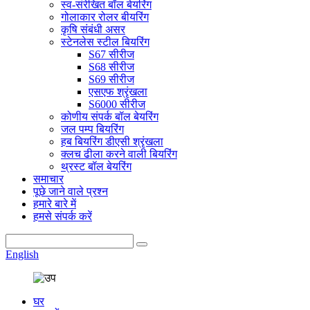
स्व-संरेखित बॉल बेयरिंग
गोलाकार रोलर बीयरिंग
कृषि संबंधी असर
स्टेनलेस स्टील बियरिंग
S67 सीरीज
S68 सीरीज
S69 सीरीज
एसएफ श्रृंखला
S6000 सीरीज
कोणीय संपर्क बॉल बेयरिंग
जल पम्प बियरिंग
हब बियरिंग डीएसी श्रृंखला
क्लच ढीला करने वाली बियरिंग
थ्रस्ट बॉल बेयरिंग
समाचार
पूछे जाने वाले प्रश्न
हमारे बारे में
हमसे संपर्क करें
English
घर