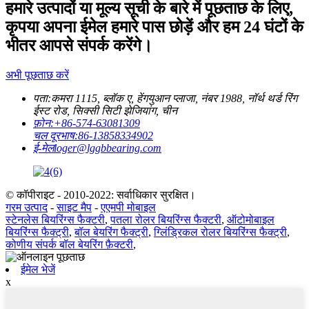
हमारे उत्पादों या मूल्य सूची के बारे में पूछताछ के लिए,
कृपया अपना ईमेल हमारे पास छोड़ें और हम 24 घंटों के
भीतर आपसे संपर्क करेंगे।
अभी पूछताछ करें
पता:
कमरा 1115, ब्लॉक ए, हेंगयुआन प्लाजा, नंबर 1988, नॉर्थ थर्ड रिंग
ईस्ट रोड, सिक्सी सिटी झेजियांग, चीन
फ़ोन:
+86-574-63081309
चल दूरभाष:
86-13858334902
ई-मेल
loger@lggbbearing.com
© कॉपीराइट - 2010-2022: सर्वाधिकार सुरक्षित।
गरम उत्पाद
-
साइट मैप
-
एएमपी मोबाइल
स्टेनलेस बियरिंग्स फैक्टरी
,
पतला रोलर बियरिंग्स फैक्टरी
,
ऑटोमोबाइल
बियरिंग्स फैक्ट्री
,
बॉल बेयरिंग फैक्ट्री
,
ग्लिंड्रिकल रोलर बियरिंग्स फैक्ट्री
,
कोणीय संपर्क बॉल बेयरिंग फ़ैक्टरी
,
ईमेल भेजें
x