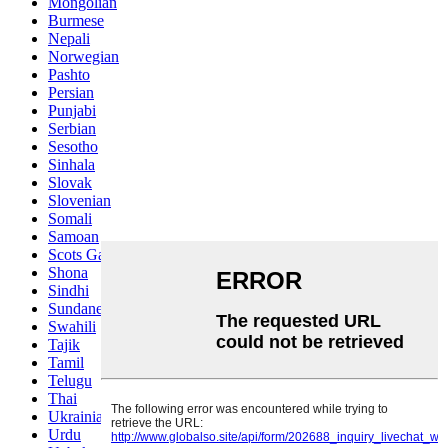
Mongolian
Burmese
Nepali
Norwegian
Pashto
Persian
Punjabi
Serbian
Sesotho
Sinhala
Slovak
Slovenian
Somali
Samoan
Scots Gaelic
Shona
Sindhi
Sundanese
Swahili
Tajik
Tamil
Telugu
Thai
Ukrainian
Urdu