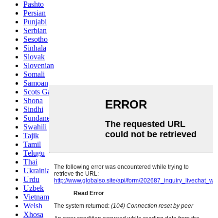
Pashto
Persian
Punjabi
Serbian
Sesotho
Sinhala
Slovak
Slovenian
Somali
Samoan
Scots Gaelic
Shona
Sindhi
Sundanese
Swahili
Tajik
Tamil
Telugu
Thai
Ukrainian
Urdu
Uzbek
Vietnamese
Welsh
Xhosa