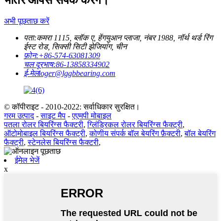
भीतर आपसे संपर्क करेंगे।
अभी पूछताछ करें
पता:
कमरा 1115, ब्लॉक ए, हेंगयुआन प्लाजा, नंबर 1988, नॉर्थ थर्ड रिंग
ईस्ट रोड, सिक्सी सिटी झेजियांग, चीन
फ़ोन:
+86-574-63081309
चल दूरभाष:
86-13858334902
ई-मेल
loger@lggbbearing.com
© कॉपीराइट - 2010-2022: सर्वाधिकार सुरक्षित।
गरम उत्पाद
-
साइट मैप
-
एएमपी मोबाइल
पतला रोलर बियरिंग्स फैक्टरी
,
ग्लिंड्रिकल रोलर बियरिंग्स फैक्ट्री
,
ऑटोमोबाइल बियरिंग्स फैक्ट्री
,
कोणीय संपर्क बॉल बेयरिंग फ़ैक्टरी
,
बॉल बेयरिंग
फैक्ट्री
,
स्टेनलेस बियरिंग्स फैक्टरी
,
ईमेल भेजें
x