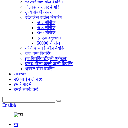
स्व-संरेखित बॉल बेयरिंग
गोलाकार रोलर बीयरिंग
कृषि संबंधी असर
स्टेनलेस स्टील बियरिंग
S67 सीरीज
S68 सीरीज
S69 सीरीज
एसएफ श्रृंखला
S6000 सीरीज
कोणीय संपर्क बॉल बेयरिंग
जल पम्प बियरिंग
हब बियरिंग डीएसी श्रृंखला
क्लच ढीला करने वाली बियरिंग
थ्रस्ट बॉल बेयरिंग
समाचार
पूछे जाने वाले प्रश्न
हमारे बारे में
हमसे संपर्क करें
English
घर